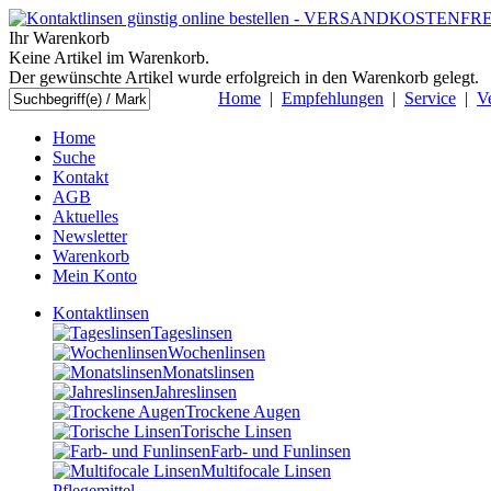
Ihr Warenkorb
Keine Artikel im Warenkorb.
Der gewünschte Artikel wurde erfolgreich in den Warenkorb gelegt.
Home
|
Empfehlungen
|
Service
|
V
Home
Suche
Kontakt
AGB
Aktuelles
Newsletter
Warenkorb
Mein Konto
Kontaktlinsen
Tageslinsen
Wochenlinsen
Monatslinsen
Jahreslinsen
Trockene Augen
Torische Linsen
Farb- und Funlinsen
Multifocale Linsen
Pflegemittel