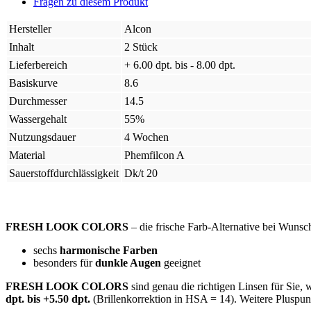
Fragen zu diesem Produkt
Hersteller
Alcon
Inhalt
2 Stück
Lieferbereich
+ 6.00 dpt. bis - 8.00 dpt.
Basiskurve
8.6
Durchmesser
14.5
Wassergehalt
55%
Nutzungsdauer
4 Wochen
Material
Phemfilcon A
Sauerstoffdurchlässigkeit
Dk/t 20
FRESH LOOK COLORS
– die frische Farb-Alternative bei Wunsc
sechs
harmonische Farben
besonders für
dunkle Augen
geeignet
FRESH LOOK COLORS
sind genau die richtigen Linsen für Sie,
dpt. bis +5.50 dpt.
(Brillenkorrektion in HSA = 14). Weitere Pluspun