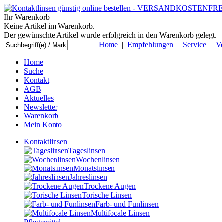
Ihr Warenkorb
Keine Artikel im Warenkorb.
Der gewünschte Artikel wurde erfolgreich in den Warenkorb gelegt.
Home
|
Empfehlungen
|
Service
|
V
Home
Suche
Kontakt
AGB
Aktuelles
Newsletter
Warenkorb
Mein Konto
Kontaktlinsen
Tageslinsen
Wochenlinsen
Monatslinsen
Jahreslinsen
Trockene Augen
Torische Linsen
Farb- und Funlinsen
Multifocale Linsen
Pflegemittel