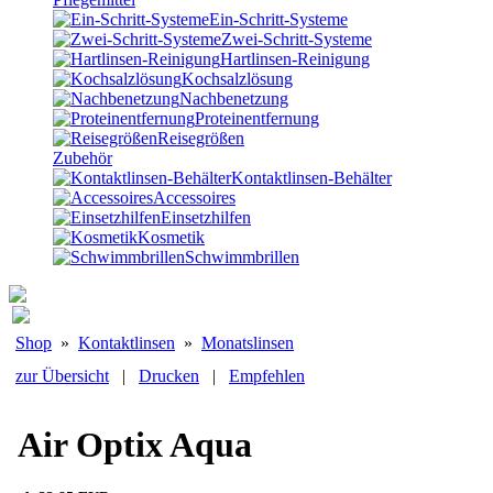
Ein-Schritt-Systeme
Zwei-Schritt-Systeme
Hartlinsen-Reinigung
Kochsalzlösung
Nachbenetzung
Proteinentfernung
Reisegrößen
Zubehör
Kontaktlinsen-Behälter
Accessoires
Einsetzhilfen
Kosmetik
Schwimmbrillen
Shop
»
Kontaktlinsen
»
Monatslinsen
zur Übersicht
|
Drucken
|
Empfehlen
Air Optix Aqua