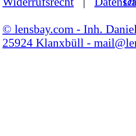
Widerrufsrecht
|
Da
© lensbay.com - Inh. Danie
25924 Klanxbüll - mail@l