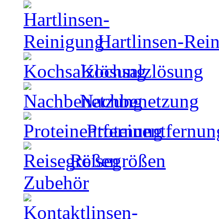
Hartlinsen-Rei
Kochsalzlösung
Nachbenetzung
Proteinentfernun
Reisegrößen
Zubehör