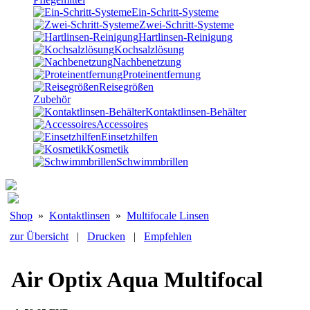
Ein-Schritt-Systeme
Zwei-Schritt-Systeme
Hartlinsen-Reinigung
Kochsalzlösung
Nachbenetzung
Proteinentfernung
Reisegrößen
Zubehör
Kontaktlinsen-Behälter
Accessoires
Einsetzhilfen
Kosmetik
Schwimmbrillen
Shop
»
Kontaktlinsen
»
Multifocale Linsen
zur Übersicht
|
Drucken
|
Empfehlen
Air Optix Aqua Multifocal