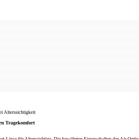
 Alterssichtigkeit
en Tragekomfort
t-Linse für Alterssichtige. Die bewährten Eigenschaften der Air Opti