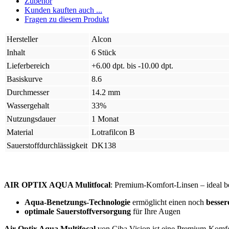
Zubehör
Kunden kauften auch ...
Fragen zu diesem Produkt
Hersteller
Alcon
Inhalt
6 Stück
Lieferbereich
+6.00 dpt. bis -10.00 dpt.
Basiskurve
8.6
Durchmesser
14.2 mm
Wassergehalt
33%
Nutzungsdauer
1 Monat
Material
Lotrafilcon B
Sauerstoffdurchlässigkeit
DK138
AIR OPTIX AQUA Mulitfocal
: Premium-Komfort-Linsen – ideal bei
Aqua-Benetzungs-Technologie
ermöglicht einen noch
besser
optimale Sauerstoffversorgung
für Ihre Augen
Air Optix Aqua Multifocal
von Ciba Vision ist eine Premium-Komfor