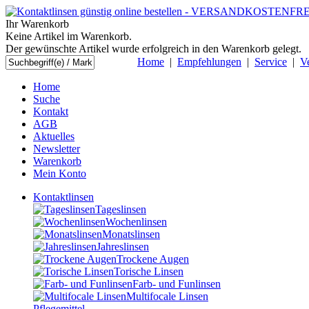
Ihr Warenkorb
Keine Artikel im Warenkorb.
Der gewünschte Artikel wurde erfolgreich in den Warenkorb gelegt.
Home
|
Empfehlungen
|
Service
|
V
Home
Suche
Kontakt
AGB
Aktuelles
Newsletter
Warenkorb
Mein Konto
Kontaktlinsen
Tageslinsen
Wochenlinsen
Monatslinsen
Jahreslinsen
Trockene Augen
Torische Linsen
Farb- und Funlinsen
Multifocale Linsen
Pflegemittel