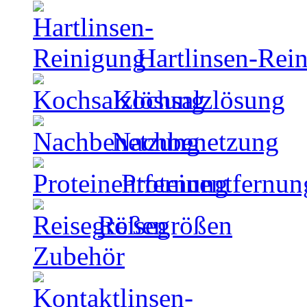
Hartlinsen-Rei
Kochsalzlösung
Nachbenetzung
Proteinentfernun
Reisegrößen
Zubehör