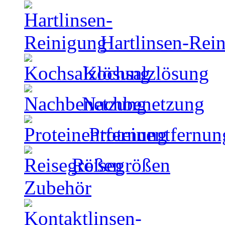
Hartlinsen-Rei
Kochsalzlösung
Nachbenetzung
Proteinentfernun
Reisegrößen
Zubehör