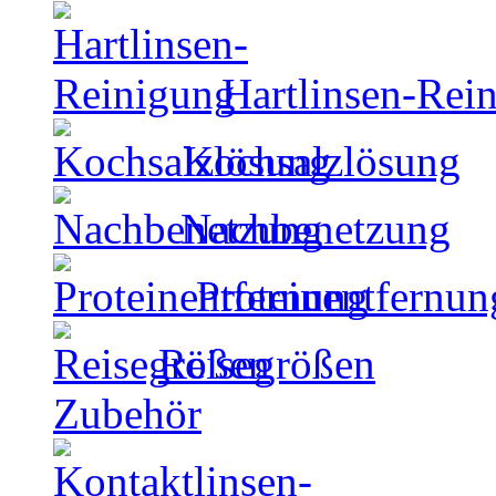
Hartlinsen-Rei
Kochsalzlösung
Nachbenetzung
Proteinentfernun
Reisegrößen
Zubehör