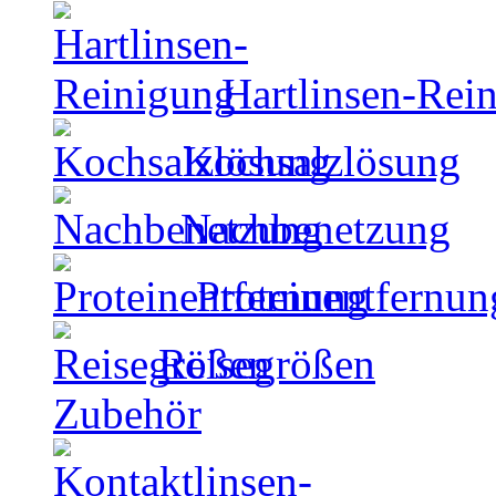
Hartlinsen-Rei
Kochsalzlösung
Nachbenetzung
Proteinentfernun
Reisegrößen
Zubehör