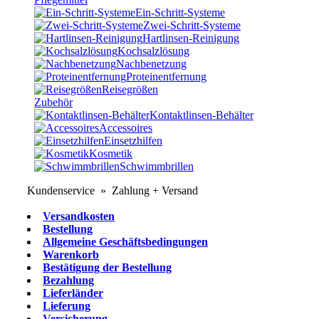
Ein-Schritt-Systeme
Zwei-Schritt-Systeme
Hartlinsen-Reinigung
Kochsalzlösung
Nachbenetzung
Proteinentfernung
Reisegrößen
Zubehör
Kontaktlinsen-Behälter
Accessoires
Einsetzhilfen
Kosmetik
Schwimmbrillen
Kundenservice » Zahlung + Versand
Versandkosten
Bestellung
Allgemeine Geschäftsbedingungen
Warenkorb
Bestätigung der Bestellung
Bezahlung
Lieferländer
Lieferung
Versicherung