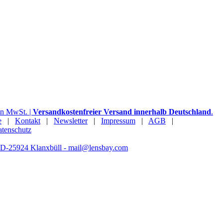
hen MwSt. |
Versandkostenfreier Versand innerhalb Deutschland
.
e
|
Kontakt
|
Newsletter
|
Impressum
|
AGB
|
tenschutz
- D-25924 Klanxbüll - mail@lensbay.com