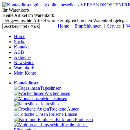
Ihr Warenkorb
Keine Artikel im Warenkorb.
Der gewünschte Artikel wurde erfolgreich in den Warenkorb gelegt.
Home
|
Empfehlungen
|
Service
|
V
Home
Suche
Kontakt
AGB
Aktuelles
Newsletter
Warenkorb
Mein Konto
Kontaktlinsen
Tageslinsen
Wochenlinsen
Monatslinsen
Jahreslinsen
Trockene Augen
Torische Linsen
Farb- und Funlinsen
Multifocale Linsen
Pflegemittel