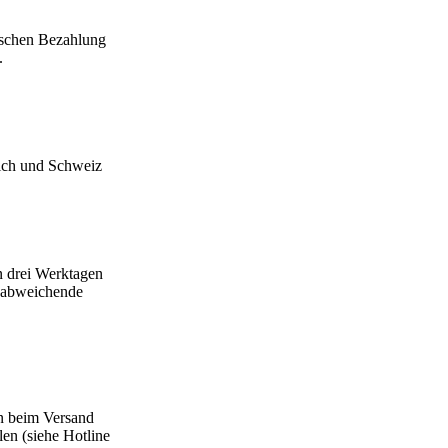
ischen Bezahlung
.
eich und Schweiz
n drei Werktagen
t abweichende
en beim Versand
len (siehe Hotline