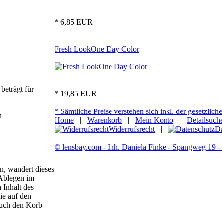
* 6,85 EUR
Fresh LookOne Day Color
beträgt für
* 19,85 EUR
* Sämtliche Preise verstehen sich inkl. der gesetzlic
n
Home
|
Warenkorb
|
Mein Konto
|
Detailsuch
Widerrufsrecht
|
Da
© lensbay.com - Inh. Daniela Finke - Spangweg 19 
, wandert dieses
 Ablegen im
 Inhalt des
ie auf den
auch den Korb