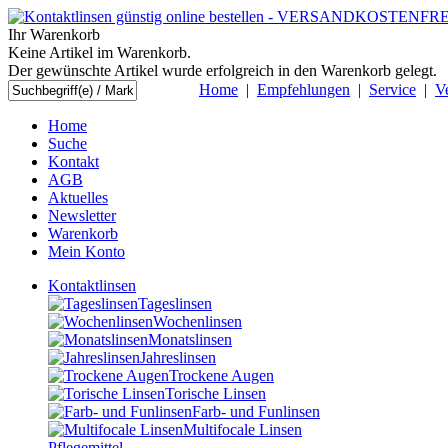
Ihr Warenkorb
Keine Artikel im Warenkorb.
Der gewünschte Artikel wurde erfolgreich in den Warenkorb gelegt.
Home
|
Empfehlungen
|
Service
|
V
Home
Suche
Kontakt
AGB
Aktuelles
Newsletter
Warenkorb
Mein Konto
Kontaktlinsen
Tageslinsen
Wochenlinsen
Monatslinsen
Jahreslinsen
Trockene Augen
Torische Linsen
Farb- und Funlinsen
Multifocale Linsen
Pflegemittel