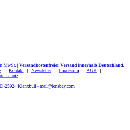
hen MwSt. |
Versandkostenfreier Versand innerhalb Deutschland
.
e
|
Kontakt
|
Newsletter
|
Impressum
|
AGB
|
tenschutz
- D-25924 Klanxbüll - mail@lensbay.com