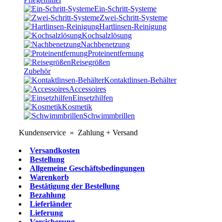
Ein-Schritt-Systeme
Zwei-Schritt-Systeme
Hartlinsen-Reinigung
Kochsalzlösung
Nachbenetzung
Proteinentfernung
Reisegrößen
Zubehör
Kontaktlinsen-Behälter
Accessoires
Einsetzhilfen
Kosmetik
Schwimmbrillen
Kundenservice » Zahlung + Versand
Versandkosten
Bestellung
Allgemeine Geschäftsbedingungen
Warenkorb
Bestätigung der Bestellung
Bezahlung
Lieferländer
Lieferung
Versicherung