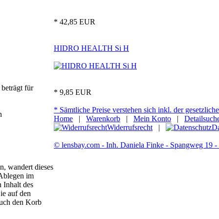
* 42,85 EUR
HIDRO HEALTH Si H
beträgt für
* 9,85 EUR
* Sämtliche Preise verstehen sich inkl. der gesetzlic
n
Home
|
Warenkorb
|
Mein Konto
|
Detailsuch
Widerrufsrecht
|
Da
© lensbay.com - Inh. Daniela Finke - Spangweg 19 
, wandert dieses
 Ablegen im
 Inhalt des
ie auf den
auch den Korb