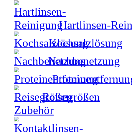
Hartlinsen-Rei
Kochsalzlösung
Nachbenetzung
Proteinentfernun
Reisegrößen
Zubehör