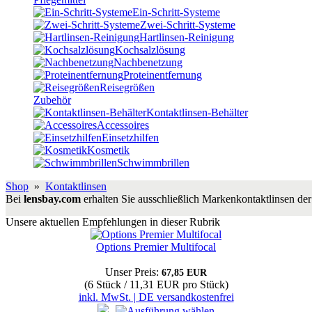
Ein-Schritt-Systeme
Zwei-Schritt-Systeme
Hartlinsen-Reinigung
Kochsalzlösung
Nachbenetzung
Proteinentfernung
Reisegrößen
Zubehör
Kontaktlinsen-Behälter
Accessoires
Einsetzhilfen
Kosmetik
Schwimmbrillen
Shop
»
Kontaktlinsen
Bei
lensbay.com
erhalten Sie ausschließlich Markenkontaktlinsen der 
Unsere aktuellen Empfehlungen in dieser Rubrik
Options Premier Multifocal
Unser Preis:
67,85 EUR
(6 Stück / 11,31 EUR pro Stück)
inkl. MwSt. | DE versandkostenfrei