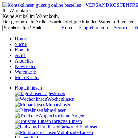
Ihr Warenkorb
Keine Artikel im Warenkorb.
Der gewünschte Artikel wurde erfolgreich in den Warenkorb gelegt.
Home
|
Empfehlungen
|
Service
|
V
Home
Suche
Kontakt
AGB
Aktuelles
Newsletter
Warenkorb
Mein Konto
Kontaktlinsen
Tageslinsen
Wochenlinsen
Monatslinsen
Jahreslinsen
Trockene Augen
Torische Linsen
Farb- und Funlinsen
Multifocale Linsen
Pflegemittel