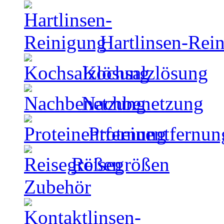
Hartlinsen-Rei
Kochsalzlösung
Nachbenetzung
Proteinentfernun
Reisegrößen
Zubehör