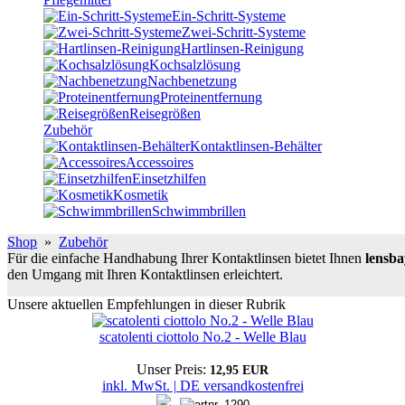
Ein-Schritt-Systeme
Zwei-Schritt-Systeme
Hartlinsen-Reinigung
Kochsalzlösung
Nachbenetzung
Proteinentfernung
Reisegrößen
Zubehör
Kontaktlinsen-Behälter
Accessoires
Einsetzhilfen
Kosmetik
Schwimmbrillen
Shop
»
Zubehör
Für die einfache Handhabung Ihrer Kontaktlinsen bietet Ihnen
lensb
den Umgang mit Ihren Kontaktlinsen erleichtert.
Unsere aktuellen Empfehlungen in dieser Rubrik
scatolenti ciottolo No.2 - Welle Blau
Unser Preis:
12,95 EUR
inkl. MwSt. | DE versandkostenfrei