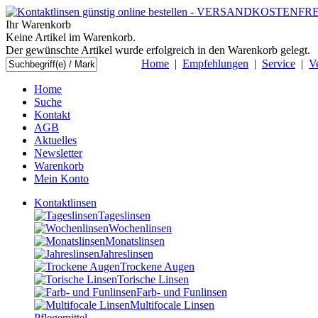
Ihr Warenkorb
Keine Artikel im Warenkorb.
Der gewünschte Artikel wurde erfolgreich in den Warenkorb gelegt.
Home
|
Empfehlungen
|
Service
|
V
Home
Suche
Kontakt
AGB
Aktuelles
Newsletter
Warenkorb
Mein Konto
Kontaktlinsen
Tageslinsen
Wochenlinsen
Monatslinsen
Jahreslinsen
Trockene Augen
Torische Linsen
Farb- und Funlinsen
Multifocale Linsen
Pflegemittel