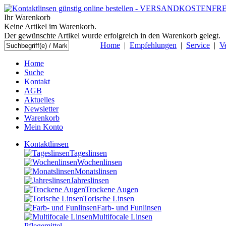
Ihr Warenkorb
Keine Artikel im Warenkorb.
Der gewünschte Artikel wurde erfolgreich in den Warenkorb gelegt.
Home
|
Empfehlungen
|
Service
|
V
Home
Suche
Kontakt
AGB
Aktuelles
Newsletter
Warenkorb
Mein Konto
Kontaktlinsen
Tageslinsen
Wochenlinsen
Monatslinsen
Jahreslinsen
Trockene Augen
Torische Linsen
Farb- und Funlinsen
Multifocale Linsen
Pflegemittel