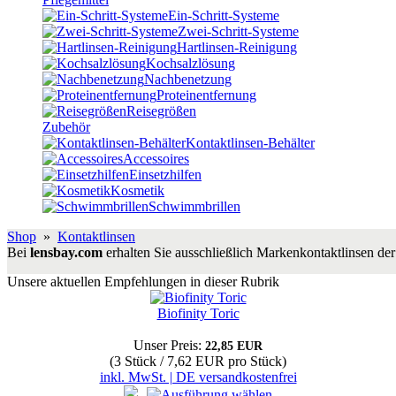
Ein-Schritt-Systeme
Zwei-Schritt-Systeme
Hartlinsen-Reinigung
Kochsalzlösung
Nachbenetzung
Proteinentfernung
Reisegrößen
Zubehör
Kontaktlinsen-Behälter
Accessoires
Einsetzhilfen
Kosmetik
Schwimmbrillen
Shop
»
Kontaktlinsen
Bei
lensbay.com
erhalten Sie ausschließlich Markenkontaktlinsen der 
Unsere aktuellen Empfehlungen in dieser Rubrik
Biofinity Toric
Unser Preis:
22,85 EUR
(3 Stück / 7,62 EUR pro Stück)
inkl. MwSt. | DE versandkostenfrei