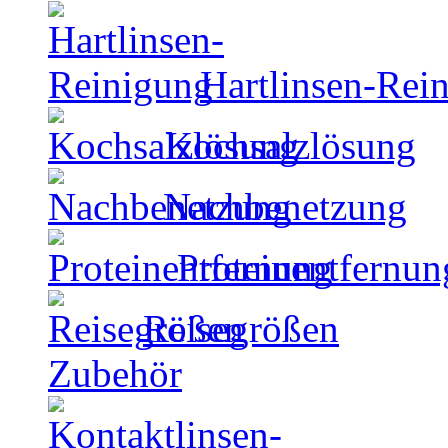
Hartlinsen-Rei
Kochsalzlösung
Nachbenetzung
Proteinentfernun
Reisegrößen
Zubehör