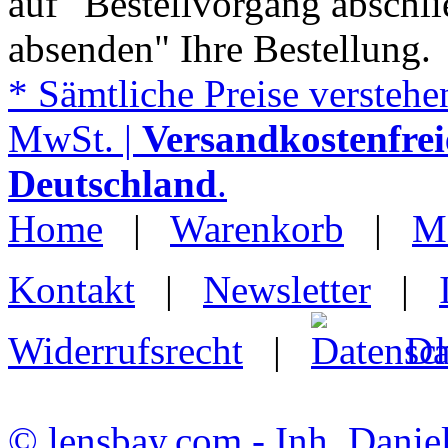
auf "Bestellvorgang abschli
absenden" Ihre Bestellung.
* Sämtliche Preise verstehen
MwSt. |
Versandkostenfrei
Deutschland
.
Home
|
Warenkorb
|
M
Kontakt
|
Newsletter
|
Widerrufsrecht
|
Da
© lensbay.com - Inh. Danie