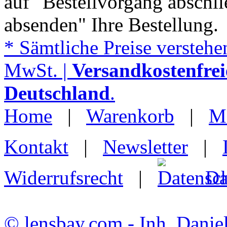
auf "Bestellvorgang abschli
absenden" Ihre Bestellung.
* Sämtliche Preise verstehen
MwSt. |
Versandkostenfrei
Deutschland
.
Home
|
Warenkorb
|
M
Kontakt
|
Newsletter
|
Widerrufsrecht
|
Da
© lensbay.com - Inh. Danie