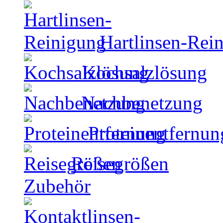
Hartlinsen-Rei
Kochsalzlösung
Nachbenetzung
Proteinentfernun
Reisegrößen
Zubehör