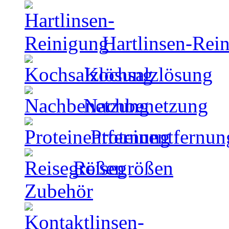
Hartlinsen-Rei
Kochsalzlösung
Nachbenetzung
Proteinentfernun
Reisegrößen
Zubehör