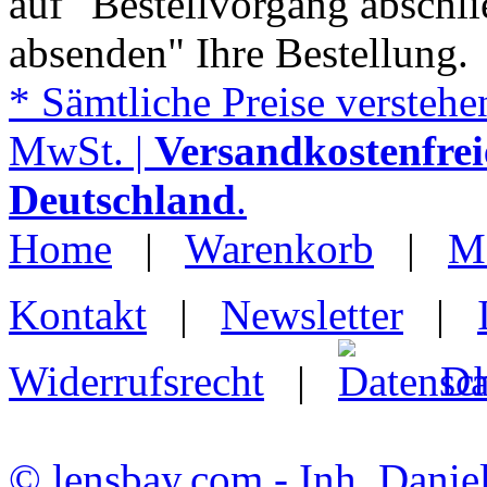
auf "Bestellvorgang abschli
absenden" Ihre Bestellung.
* Sämtliche Preise verstehen
MwSt. |
Versandkostenfrei
Deutschland
.
Home
|
Warenkorb
|
M
Kontakt
|
Newsletter
|
Widerrufsrecht
|
Da
© lensbay.com - Inh. Danie