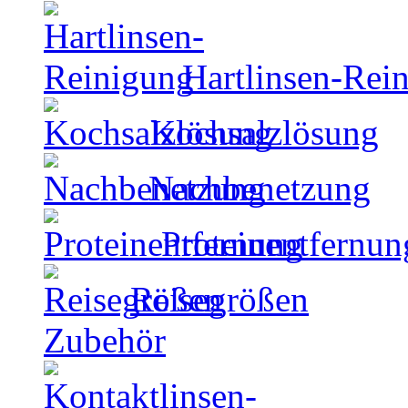
Hartlinsen-Rei
Kochsalzlösung
Nachbenetzung
Proteinentfernun
Reisegrößen
Zubehör