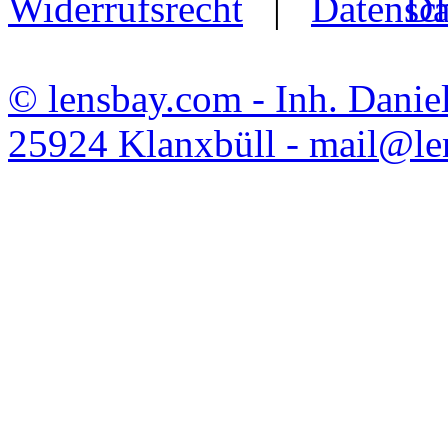
Widerrufsrecht
|
Da
© lensbay.com - Inh. Danie
25924 Klanxbüll - mail@l