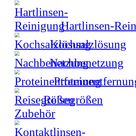
Hartlinsen-Rei
Kochsalzlösung
Nachbenetzung
Proteinentfernun
Reisegrößen
Zubehör