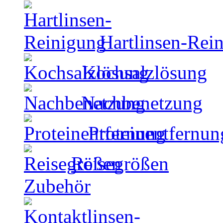
Hartlinsen-Rei
Kochsalzlösung
Nachbenetzung
Proteinentfernun
Reisegrößen
Zubehör